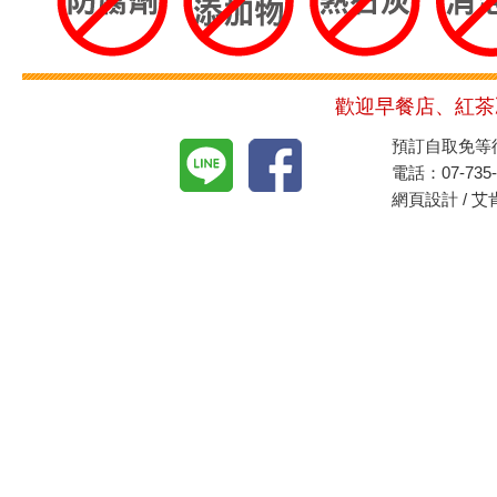
歡迎早餐店、紅茶
富
預訂自取免等待
益
電話：
07-735
昇
網頁設計
/ 
食
品
有
限
公
司